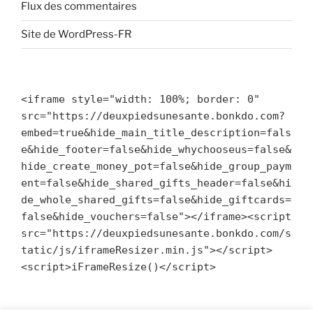
Flux des commentaires
Site de WordPress-FR
<iframe style="width: 100%; border: 0" 
src="https://deuxpiedsunesante.bonkdo.com?
embed=true&hide_main_title_description=fals
e&hide_footer=false&hide_whychooseus=false&
hide_create_money_pot=false&hide_group_paym
ent=false&hide_shared_gifts_header=false&hi
de_whole_shared_gifts=false&hide_giftcards=
false&hide_vouchers=false"></iframe><script 
src="https://deuxpiedsunesante.bonkdo.com/s
tatic/js/iframeResizer.min.js"></script>
<script>iFrameResize()</script>